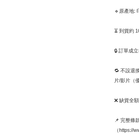
🔹原產地: 
⏳ 到貨約 
🔒 訂單成
🔁 不設退
片/影片（
❌ 缺貨全額
📌 完整
（https://