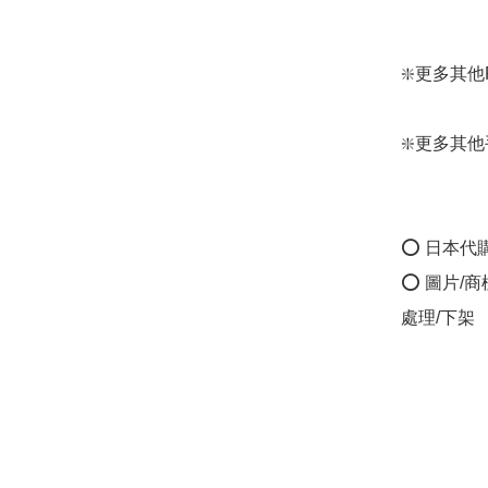
❇️更多其他RO
❇️更多其他手袋款
⭕ 日本代
⭕ 圖片/
處理/下架
