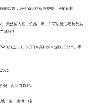
袋同側口袋，細件物品存放更整齊，唔怕亂晒。

仔布+天然棉內裡，質感一流，仲可以隨心用飾品裝
二嘅袋！

闊W 32 (上) / 18.5 (下) × 高H20 × 深D13.5cm、手
50g
