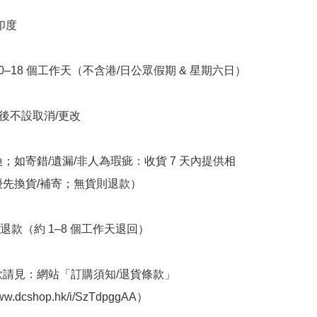
印度

10–18 個工作天（不含港/日公眾假期 & 星期六日）

立後不設取消/更改

換；如寄錯/遺漏/非人為瑕疵：收貨 7 天內提供相
優先換貨/補寄；無貨則退款）

退款（約 1–8 個工作天退回）

條款請見：網站「訂購須知/退貨條款」
www.dcshop.hk/i/SzTdpggAA）
