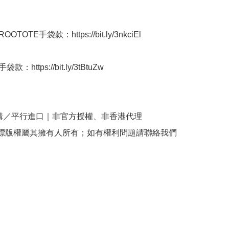
OTOTE手袋款：https://bit.ly/3nkciEl

：https://bit.ly/3tBtuZw

購／平行進口｜非官方授權、非香港代理

商標版權屬其擁有人所有；如有權利問題請聯絡我們