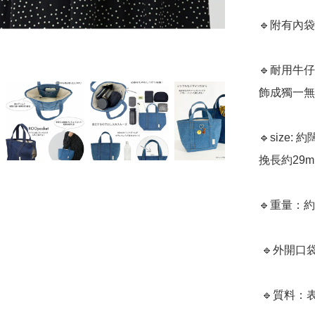
🔹附有內
🔹耐用牛
飾成獨一無
🔹size: 約
挽長約29m

🔹重量：約2
 🔹外開口袋1個、內開口袋1個

 🔹質料：表地：綿　裏地：綿
