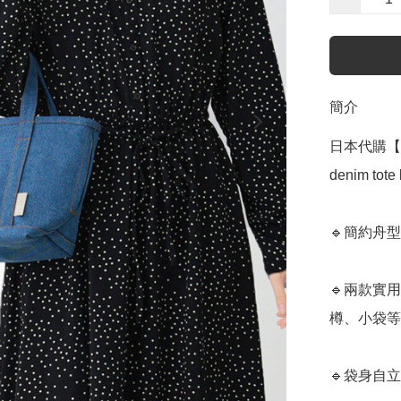
簡介
日本代購【 
denim tote b
🔹簡約舟
🔹兩款實
樽、小袋等
🔹袋身自