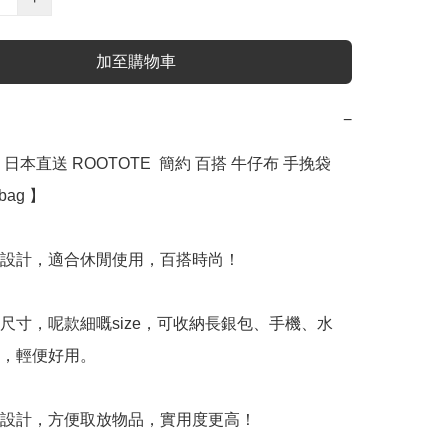
加至購物車
−
日本直送 ROOTOTE  簡約 百搭 牛仔布 手挽袋  
ag 】﻿﻿

型設計，適合休閒使用，百搭時尚！

用尺寸，呢款細嘅size，可收納長銀包、手機、水
，輕便好用。

立設計，方便取放物品，實用度更高！
