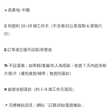
🔹原產地: 中國

⏳ 到貨約 10–18 個工作天（不含港/日公眾假期 & 星期六
日）

🔒 訂單成立後不設取消/更改

🔁 不設退換；如寄錯/遺漏/非人為瑕疵：收貨 7 天內提供相
片/影片（優先換貨/補寄；無貨則退款）

❌ 缺貨全額退款（約 1–8 個工作天退回）

📌 完整條款請見：網站「訂購須知/退貨條款」