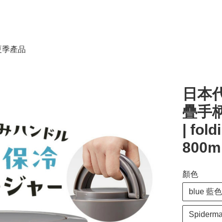
春夏季產品
日本代
疊手柄
| fol
800m
顏色
blue 藍色
Spider