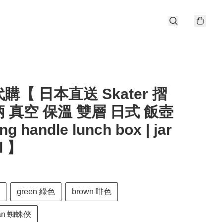
購【 日本直送 Skater 摺
 真空 保溫 雙層 日式 飯壺
ding handle lunch box | jar
l 】
green 綠色
brown 啡色
man 蜘蛛俠