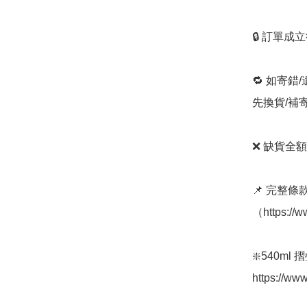
🔒 訂單成
🔁 如寄錯
先換貨/補
❌ 缺貨全額
📌 完整
（https://w
❇️540ml
https://ww