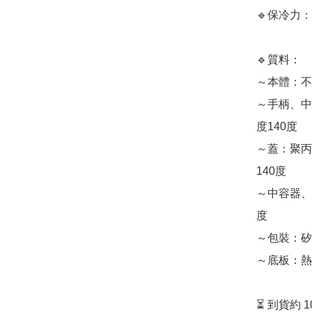
🔹保冷力：
🔹質料：

～本體：不
～手柄、中
度140度

～蓋：聚丙
140度

～中容器、
度

～包裝：矽橡
～底板：熱
⏳ 到貨約 