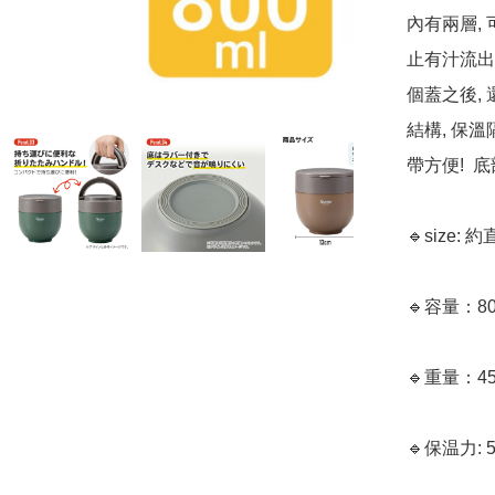
內有兩層,
止有汁流出
個蓋之後,
結構, 保
帶方便! 
🔹size: 
🔹容量：80
🔹重量：453
🔹保温力: 