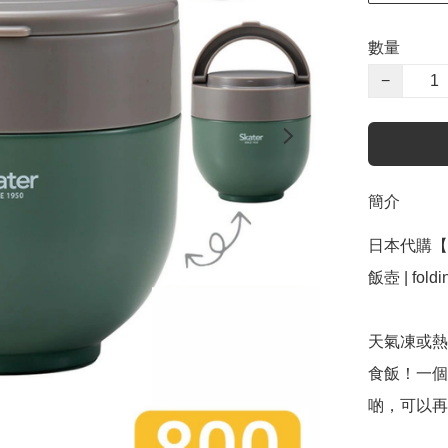
數量
−
簡介
日本代購【 日
飯壺 | foldin
天氣凍或熱
食飯！一個
啲，可以再