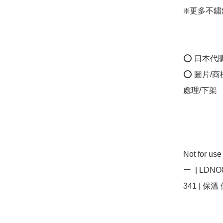
❇️更多不鏽鋼保
⭕ 日本代
⭕ 圖片/
處理/下架

Not for 
ー  | LDNO
341 | 保溫 