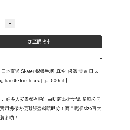
+
加至購物車
−
本直送 Skater 摺疊手柄  真空  保溫 雙層 日式 
g handle lunch box |  jar 800ml 】

， 好多人晏晝都有啲理由唔願出街食飯, 留喺公司
實用携帶方便嘅飯壺就啱晒你！而且呢個size再大
裝多啲！
