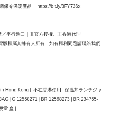
冷保暖產品： https://bit.ly/3FY736x

購／平行進口｜非官方授權、非香港代理

商標版權屬其擁有人所有；如有權利問題請聯絡我們
use in Hong Kong |  不在香港使用 | 保温丼ランチジャ
8AG | G 12568271 | BR 12568273 | BR 234765-
便當 盒 | 
