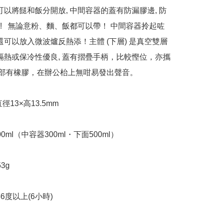
 可以將餸和飯分開放, 中間容器的蓋有防漏膠邊, 防
!   無論意粉、麵、飯都可以帶！ 中間容器拎起咗
 還可以放入微波爐反熱添！主體 (下層) 是真空雙層
溫隔熱或保冷性優良, 蓋有摺疊手柄，比較慳位，亦攜
 底部有橡膠，在辦公枱上無咁易發出聲音。

約直徑13×高13.5mm

0ml（中容器300ml・下面500ml）

g

56度以上(6小時)
