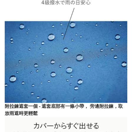
附拉鍊遮套一個 - 遮套底部有一條小帶， 旁邊附拉鍊，取
放雨遮時更輕鬆