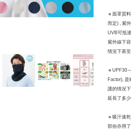
🔹面罩質料
而定) , 紫
UVB可抵
紫外線下容
情況下甚至
🔹UPF30～5
Factor
護的情況下
延長了多少
🔹吸汗速
部份亦用了