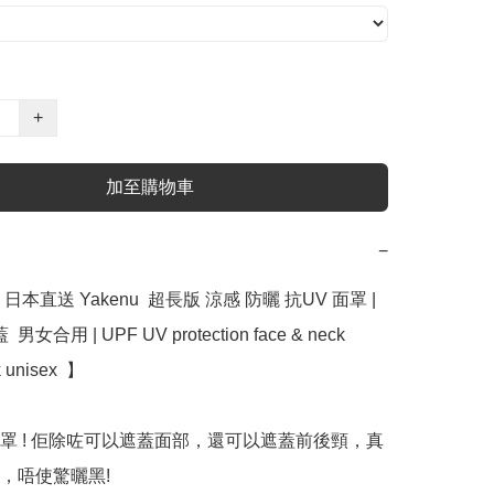
+
加至購物車
−
本直送 Yakenu  超長版 涼感 防曬 抗UV 面罩 | 
男女合用 | UPF UV protection face & neck 
unisex  】﻿

罩 ! 佢除咗可以遮蓋面部，還可以遮蓋前後頸，真
，唔使驚曬黑!
