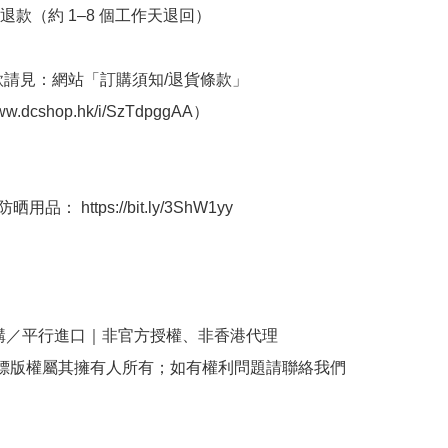
退款（約 1–8 個工作天退回）

條款請見：網站「訂購須知/退貨條款」
www.dcshop.hk/i/SzTdpggAA）

用品： https://bit.ly/3ShW1yy

購／平行進口｜非官方授權、非香港代理

商標版權屬其擁有人所有；如有權利問題請聯絡我們