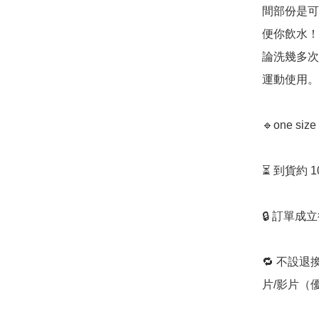
間部份是可
便你飲水！
論洗幾多次
運動使用。
🔹one siz
⏳ 到貨約 
🔒 訂單成
🔁 不設退
片/影片（