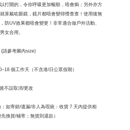
以打開的，令你呼吸更加暢順，唔會焗；另外亦方
就算戴咗眼鏡，鏡片都唔會變得懵查查！使用後無
，防UV效果都唔會變更！非常適合做戶外活動、
男女合用。

e  (請參考圖內size)

10–18 個工作天（不含港/日公眾假期）

立後不設取消/更改

換；如寄錯/遺漏/非人為瑕疵：收貨 7 天內提供相
優先換貨/補寄；無貨則退款）
