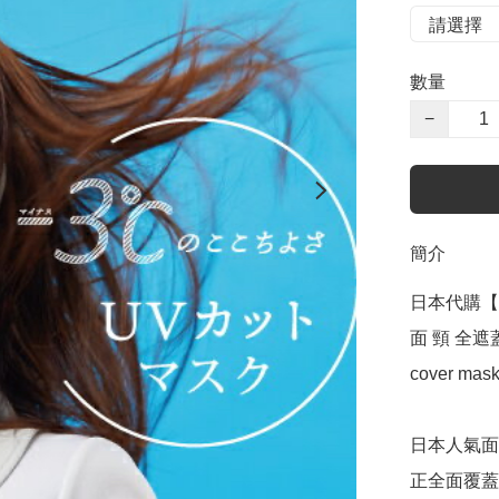
數量
−
簡介
日本代購【 日
面 頸 全遮蓋  
cover mask 
日本人氣面
正全面覆蓋