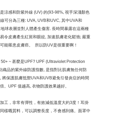
是涼感和防紫外線 (UV) 的(93-98%, 視乎深淺顏色
外線可分為三種: UVA, UVB和UVC, 其中UVA和
達地球表層並對人體產生傷害. 長時間暴露在這兩種
易令皮膚產生紅斑和眼紋, 加速肌膚老化鬆弛; 嚴重
可能罹患皮膚癌。  所以防UV是很重要啊！

0+ ~ 甚麼是UPF? UPF (Ultraviolet Protection 
), 是紡織品的紫外線防護指數, 是指對比肌膚無任何防
, 將保護肌膚抵禦UVA和UVB避免引發炎症的時間
倍。UPF 值越高, 衣物防護效果越好。

乾加工，非常有彈性，有效減低溫度大約3度！耳掛
同樣嘅質料，可以調整長度，不會感到痛。面罩中