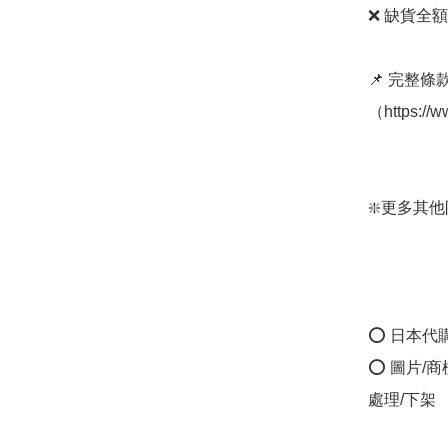
❌ 缺貨全額
📌 完整
（https://
❇️更多其他防晒
⭕ 日本代
⭕ 圖片/
處理/下架
