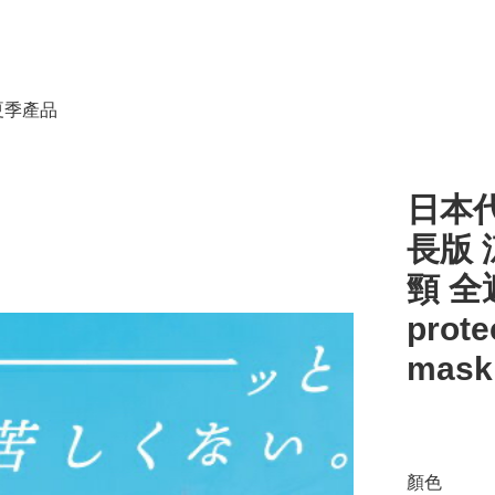
春夏季產品
日本代
長版 
頸 全
prote
mask
顏色