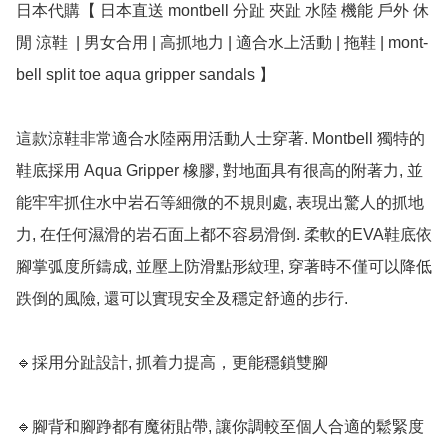
日本代購【 日本直送 montbell 分趾 夾趾 水陸 機能 戶外 休
閒 涼鞋  | 男女合用 | 高抓地力 | 適合水上活動 | 拖鞋 | mont-
bell split toe aqua gripper sandals 】

這款涼鞋非常適合水陸兩用活動人士穿著. Montbell 獨特的
鞋底採用 Aqua Gripper 橡膠, 對地面具有很高的附著力, 並
能牢牢抓住水中岩石等細微的不規則處, 表現出驚人的抓地
力, 在任何濕滑的岩石面上都不容易滑倒. 柔軟的EVA鞋底依
腳掌弧度所鑄成, 並壓上防滑點形紋理, 穿著時不僅可以降低
跌倒的風險, 還可以實現安全及穩定舒適的步行.

🔹採用分趾設計, 抓着力提高，更能穩鎖雙腳

🔹腳背和腳踭都有魔術貼帶, 讓你調較至個人合適的鬆緊度
