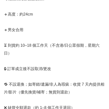
🔹高度：約24cm

🔹男女合用

⏳ 到貨約 10–18 個工作天（不含港/日公眾假期，星期六
日）

🔒 訂單成立後不設取消/更改

🔁 不設退換；如寄錯/遺漏/非人為瑕疵：收貨 7 天內提供相
片/影片（優先換貨/補寄；無貨則退款）

❌ 缺貨全額退款（約 1–8 個工作天退回）
