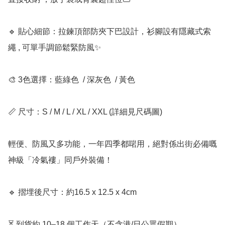
🔹 貼心細節：拉鍊頂部防夾下巴設計，衫腳設有隱藏式索
繩 , 可單手調節鬆緊防風✨

🎨 3色選擇：藍綠色  / 深灰色  / 黃色 

📏 尺寸：S / M / L / XL / XXL (詳細見尺碼圖)

輕便、防風又多功能，一年四季都啱用，絕對係出街必備嘅
神級「冷氣褸」同戶外裝備！

🔹 摺埋後尺寸：約16.5 x 12.5 x 4cm

⏳ 到貨約 10–18 個工作天（不含港/日公眾假期）
