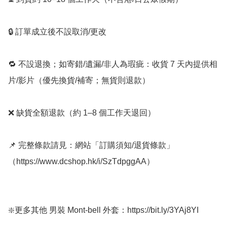
🔒 訂單成立後不設取消/更改

🔁 不設退換；如寄錯/遺漏/非人為瑕疵：收貨 7 天內提供相
片/影片（優先換貨/補寄；無貨則退款）

❌ 缺貨全額退款（約 1–8 個工作天退回）

📌 完整條款請見：網站「訂購須知/退貨條款」
（https://www.dcshop.hk/i/SzTdpggAA）

❇️更多其他 男裝 Mont-bell 外套：https://bit.ly/3YAj8YI 
