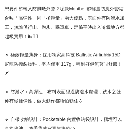
想要件超輕又防風嘅外套？呢款Montbell超輕量防風外套結
合咗「高彈性」同「極輕量」兩大優點，表面仲有防潑水加
工，無論係行山、跑步、踩單車，定係平時出入冷氣地方都
超級實用！🌬️🏃‍♂️

🔹 極致輕量薄身：採用獨家高科技 Ballistic Airlight® 15D
尼龍防撕裂物料，平均僅重 117g，輕到好似無著咁舒服！
🪶

🔹 防潑水＋高彈性：布料表面經過防潑水處理，跣水之餘
仲有極佳彈性，做大動作都唔怕勒住💧

🔹 自帶收納設計：Pocketable 內置收納袋設計，摺埋可以
直接收納 ，放手袋或背囊超慳位👜
