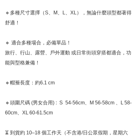
🔹多種尺寸選擇（S、M、L、XL），無論什麼頭型都著得
舒適！

🔹 適合多種場合，必備單品！

旅行、行山、露營、戶外運動 或日常街頭穿搭都適合，功
能與型格兼備！

🔹帽簷長度：約6.1 cm

🔹頭圍尺碼 (男女合用) :  S  54-56cm、M 56-58cm 、L 58-
60cm、XL 60-61.5cm

⏳ 到貨約 10–18 個工作天（不含港/日公眾假期，星期六