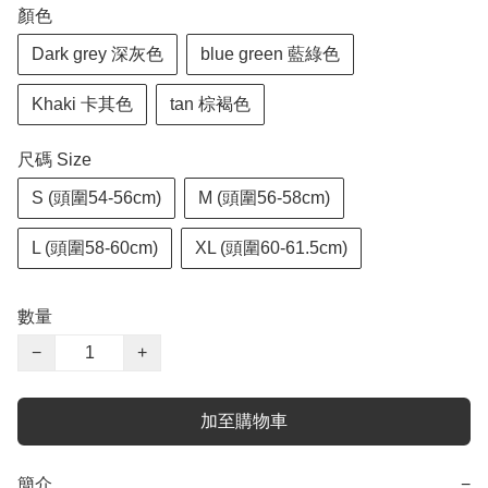
顏色
Dark grey 深灰色
blue green 藍綠色
Khaki 卡其色
tan 棕褐色
尺碼 Size
S (頭圍54-56cm)
M (頭圍56-58cm)
L (頭圍58-60cm)
XL (頭圍60-61.5cm)
數量
−
+
加至購物車
簡介
−