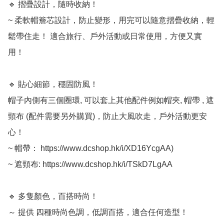
🔹 摺疊設計，隨時收納！

~ 柔軟帽簷芯設計，防止變形，用完可以隨意摺疊收納，輕
鬆帶住走！ 適合旅行、戶外活動或日常使用，方便又實
用！

🔹 貼心細節，穩固防風！

帽子內側有三個圈環, 可以套上其他配件例如帽夾, 帽帶 , 遮
頸布 (配件需要另外購買)，防止大風吹走，戶外活動更安
心！

~ 帽帶： https://www.dcshop.hk/i/XD16YcgAA)

~ 遮頸布: https://www.dcshop.hk/i/TSkD7LgAA

🔹 多隻顏色，百搭時尚！

～ 提供 四種時尚色調，低調百搭，適合任何造型！
