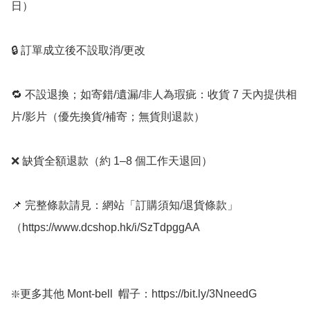
日）

🔒 訂單成立後不設取消/更改

🔁 不設退換；如寄錯/遺漏/非人為瑕疵：收貨 7 天內提供相
片/影片（優先換貨/補寄；無貨則退款）

❌ 缺貨全額退款（約 1–8 個工作天退回）

📌 完整條款請見：網站「訂購須知/退貨條款」
（https://www.dcshop.hk/i/SzTdpggAA

❇️更多其他 Mont-bell  帽子：https://bit.ly/3NneedG
