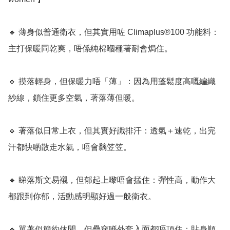
🔹 薄身似普通衛衣，但其實用咗 Climaplus®100 功能料：
主打保暖同乾爽，唔係純棉嗰種著耐會焗住。

🔹 摸落輕身，但保暖力唔「薄」：因為用蓬鬆度高嘅編織
紗線，鎖住更多空氣，著落薄但暖。

🔹 著落似日常上衣，但其實好識排汗：透氣＋速乾，出完
汗都快啲散走水氣，唔會黐笠笠。

🔹 睇落斯文易襯，但郁起上嚟唔會掹住：彈性高，動作大
都跟到你郁，活動感明顯好過一般衛衣。

🔹 單著似簡約休閒，但疊穿喺外套入面都唔頂住：貼身順