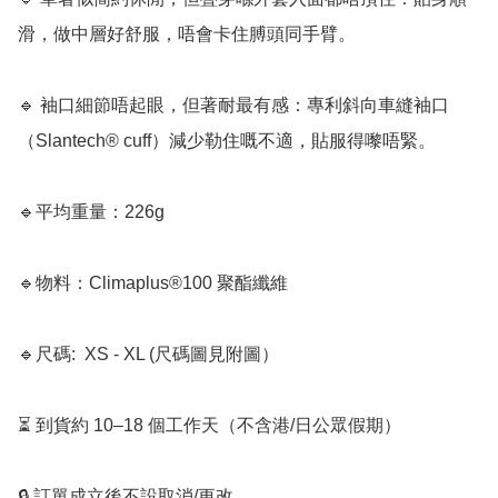
滑，做中層好舒服，唔會卡住膊頭同手臂。

🔹 袖口細節唔起眼，但著耐最有感：專利斜向車縫袖口
（Slantech® cuff）減少勒住嘅不適，貼服得嚟唔緊。

🔹平均重量：226g

🔹物料：Climaplus®100 聚酯纖維

🔹尺碼:  XS - XL (尺碼圖見附圖）

⏳ 到貨約 10–18 個工作天（不含港/日公眾假期）

🔒 訂單成立後不設取消/更改
