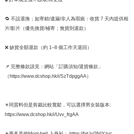
🔁 不設退換；如寄錯/遺漏/非人為瑕疵：收貨 7 天內提供相
片/影片（優先換貨/補寄；無貨則退款）

❌ 缺貨全額退款（約 1–8 個工作天退回）

📌 完整條款請見：網站「訂購須知/退貨條款」
（https://www.dcshop.hk/i/SzTdpggAA）

✴️同質料但是剪裁比較寬鬆，可以選擇男女裝版本: 
https://www.dcshop.hk/i/Uvv_frgAA

✴️更多其他Mont-bell 上身衫： https://bit.ly/3NlYzvc
