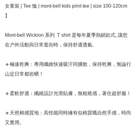
女童裝 | Tee 恤 | mont-bell kids print tee | size 100-120cm 
】

Mont-bell Wickron 系列  T shirt 是每年夏季熱銷款式, 讓您
在户外活動與日常逛街時，保持舒適透氣. 

🔹極速乾爽：專用纖維快速吸汗同擴散，保持乾爽，無論行
山定日常都岩晒！

🔹柔軟舒適：纖維設計光滑貼膚，無粗糙感，著住超舒服！

🔹天然棉感質地：高性能同時擁有似棉質嘅自然手感，時尚
又實用。
