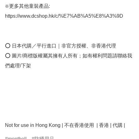
❇️更多其他童裝產品: 
https://www.dcshop.hk/c/%E7%AB%A5%E8%A3%9D

⭕ 日本代購／平行進口｜非官方授權、非香港代理

⭕ 圖片/商標版權屬其擁有人所有；如有權利問題請聯絡我
們處理/下架

montbell
防晒用品