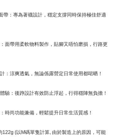
形面帶：專為著襪設計，穩定支撐同時保持極佳舒適
質：面帶用柔軟物料製作，貼腳又唔怕磨損，行路更
設計：涼爽透氣，無論係露營定日常使用都啱晒！

著體驗：後踭設計有效防止浮起，行得穩陣無負擔！

計：時尚功能兼備，輕鬆提升日常生活質感！

平均122g (以M碼單隻計算, 由於製造上的原因，可能