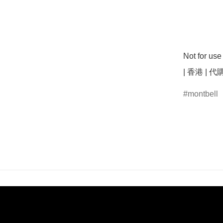
Not for u
| 香港 | 代
montbell