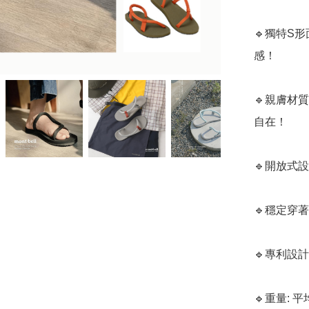
🔹獨特S
感！

🔹親膚材
自在！

🔹開放式
🔹穩定穿
🔹專利設
🔹重量: 