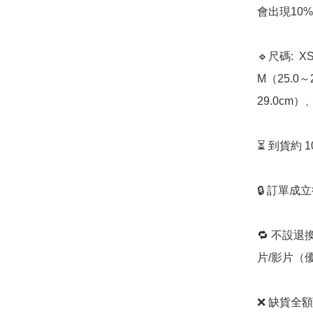
會出現10%
🔹尺碼:  
M（25.0～
29.0cm）、
⏳ 到貨約 
🔒 訂單成
🔁 不設退
片/影片（
❌ 缺貨全額