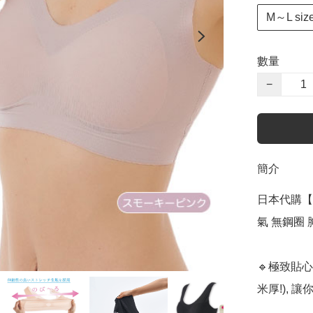
M～L siz
數量
−
簡介
日本代購【 日
氣 無鋼圈 胸圍 
🔹極致貼心
米厚!), 