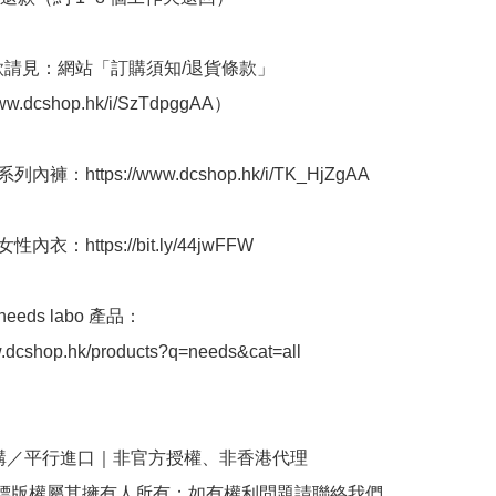
條款請見：網站「訂購須知/退貨條款」
www.dcshop.hk/i/SzTdpggAA）

內褲：https://www.dcshop.hk/i/TK_HjZgAA

內衣：https://bit.ly/44jwFFW

eeds labo 產品：
w.dcshop.hk/products?q=needs&cat=all

購／平行進口｜非官方授權、非香港代理

商標版權屬其擁有人所有；如有權利問題請聯絡我們