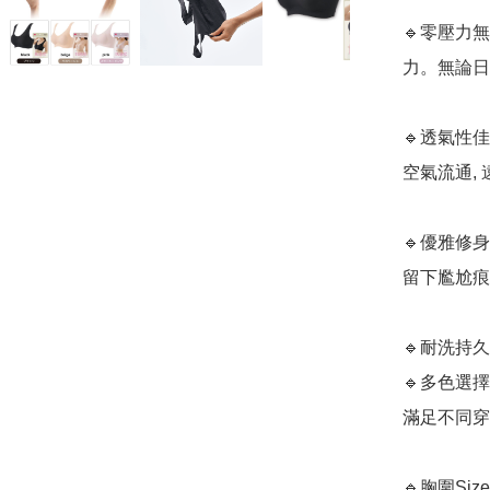
🔹零壓力
力。無論日
🔹透氣性佳
空氣流通, 
🔹優雅修身
留下尷尬痕
🔹耐洗持
🔹多色選
滿足不同穿
🔹胸圍Siz