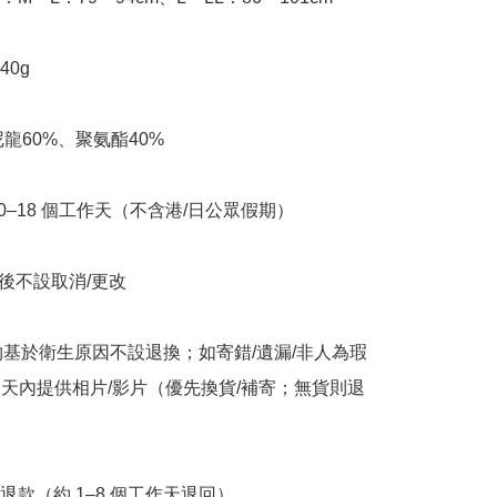
0g

尼龍60%、聚氨酯40%

10–18 個工作天（不含港/日公眾假期）

立後不設取消/更改

衣物基於衛生原因不設退換；如寄錯/遺漏/非人為瑕
7 天內提供相片/影片（優先換貨/補寄；無貨則退
退款（約 1–8 個工作天退回）
