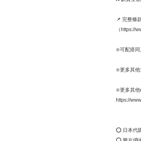
📌 完整
（https://
❇️可配搭同系列
❇️更多其他女性
❇️更多其他n
https://ww
⭕ 日本代
⭕ 圖片/