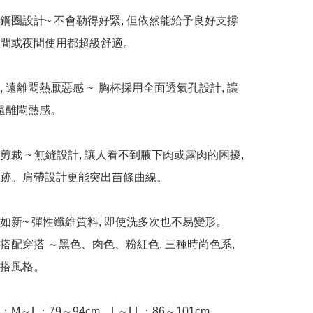
無鋼圈設計~ 不會勒得好緊, 但依然能給予良好支撐
間或夜間使用都超級舒適。

, 遠離悶熱厭惡感 ~  胸杯採用全面透氣孔設計, 讓
遠離悶熱感。

剪裁 ~ 無縫設計, 讓人看不到腋下肉或露肉的困擾, 
跡。肩帶設計更能突出苗條曲線。

久如新~ 彈性纖維質料, 即使洗多次也不易變形。

擇搭配穿搭 ～黑色、肉色、粉紅色, 三種時尚色系, 
搭風格。

e：M～L：79～94cm、L～LL：86～101cm
