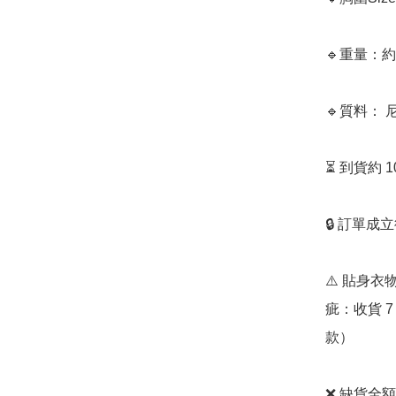
🔹重量：約4
🔹質料： 
⏳ 到貨約 
🔒 訂單成
⚠️ 貼身
疵：收貨 
款）

❌ 缺貨全額