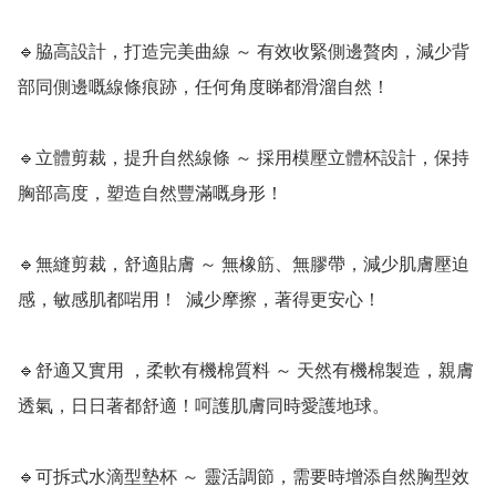
🔹脇高設計，打造完美曲線 ～ 有效收緊側邊贅肉，減少背
部同側邊嘅線條痕跡，任何角度睇都滑溜自然！  

🔹立體剪裁，提升自然線條 ～ 採用模壓立體杯設計，保持
胸部高度，塑造自然豐滿嘅身形！  

🔹無縫剪裁，舒適貼膚 ～ 無橡筋、無膠帶，減少肌膚壓迫
感，敏感肌都啱用！  減少摩擦，著得更安心！  

🔹舒適又實用 ，柔軟有機棉質料 ～ 天然有機棉製造，親膚
透氣，日日著都舒適！呵護肌膚同時愛護地球。

🔹可拆式水滴型墊杯 ～ 靈活調節，需要時增添自然胸型效