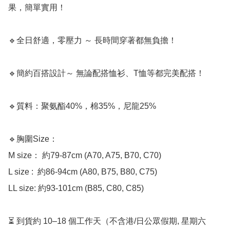
果，簡單實用！  

🔹全日舒適，零壓力 ～ 長時間穿著都無負擔！  

🔹簡約百搭設計～ 無論配搭恤衫、T恤等都完美配搭！

🔹質料：聚氨酯40%，棉35%，尼龍25%

🔹胸圍Size：

M size： 約79-87cm (A70, A75, B70, C70)

L size :  約86-94cm (A80, B75, B80, C75)

LL size: 約93-101cm (B85, C80, C85)

⏳ 到貨約 10–18 個工作天（不含港/日公眾假期, 星期六