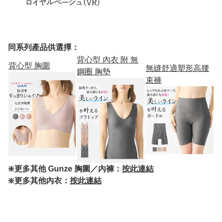
同系列產品供選擇：
背心型 內衣 附 無
背心型 胸圍
無縫舒適塑形高腰
鋼圈 胸墊
束褲
❇️更多其他 Gunze 胸圍／內褲：
按此連結
❇️更多其他內衣：
按此連結