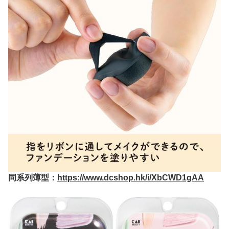
同系列薄型：
https://www.dcshop.hk/i/XbCWD1gAA