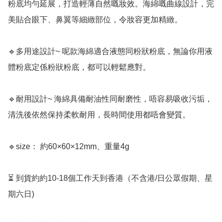
粉底均勻延展，打造輕薄自然嘅妝效。海綿嘅曲線設計，完
美貼合眼下、鼻翼等細緻部位，令妝容更加精緻。

🔹多用途設計~ 呢款海綿適合液態同粉狀粉底，無論你用液
體粉底定係粉狀粉底，都可以輕鬆應對。

🔹耐用設計~ 海綿具備耐油性同耐磨性，唔容易吸收污垢，
清洗後依然保持柔軟耐用，長時間使用都唔會變質。

🔹﻿size： 約60×60×12mm、重量4g

⏳ 到貨約約10-18個工作天到香港（不含港/日公眾假期、星
期六日) 
