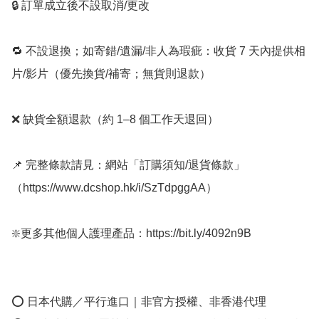
🔒 訂單成立後不設取消/更改

🔁 不設退換；如寄錯/遺漏/非人為瑕疵：收貨 7 天內提供相
片/影片（優先換貨/補寄；無貨則退款）

❌ 缺貨全額退款（約 1–8 個工作天退回）

📌 完整條款請見：網站「訂購須知/退貨條款」
（https://www.dcshop.hk/i/SzTdpggAA）

❇️更多其他個人護理產品：https://bit.ly/4092n9B

⭕ 日本代購／平行進口｜非官方授權、非香港代理
