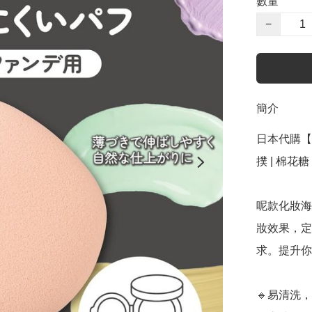
數量
−
簡介
日本代購【 
撲 | 棉花糖 薄型
呢款化妝海
妝效果，定
求。提升你
🔹易清洗