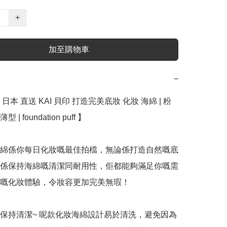
+
加至購物車
−
日本 直送 KAI 貝印 打造完美底妝 化妝 海綿 | 粉
 | foundation puff 】﻿

綿係你每日化妝嘅最佳拍檔，無論係打造自然嘅底
係保持海綿嘅清潔同耐用性，佢都能夠滿足你嘅需
嘅化妝體驗，令妝容更加完美無瑕！

，保持清潔~ 呢款化妝海綿設計易於清洗，避免因為