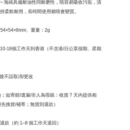
計~ 海綿具備耐油性同耐磨性，唔容易吸收污垢，清
持柔軟耐用，長時間使用都唔會變質。

 約54×54×8mm、重量：2g

約10-18個工作天到香港（不含港/日公眾假期、星期
立後不設取消/更改

換；如寄錯/遺漏/非人為瑕疵：收貨 7 天內提供相
優先換貨/補寄；無貨則退款）

退款（約 1–8 個工作天退回）
