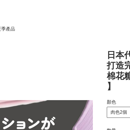
春夏季產品
日本代
打造完
棉花糖 
】
顏色
肉色2個