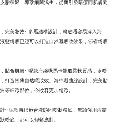
皮脂積聚，導致細菌滋生，從而引發暗瘡同肌膚問
底，完美妝效~ 多層結構設計，粉底唔容易滲入海
液態粉底已經可以打造自然嘅底妝效果，節省粉底
感，貼合肌膚~ 呢款海綿嘅馬卡龍般柔軟質感，令粉
，打造輕薄自然嘅妝效。海綿嘅曲線設計，完美貼
翼等細緻部位，令妝容更加精緻。

設計~ 呢款海綿適合液態同粉狀粉底，無論你用液體
狀粉底，都可以輕鬆應對。
