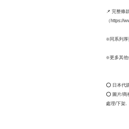
📌 完整
（https://
﻿❇️同系列厚型：
❇️更多其他個人
⭕ 日本代
⭕ 圖片/
處理/下架.
