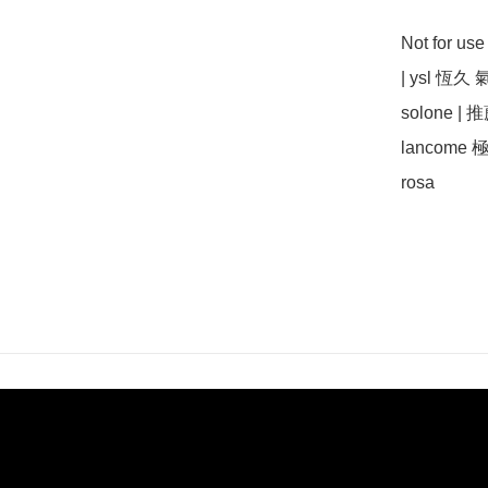
Not for u
| ysl 恆久 氣
solone | 推
lancome 極
rosa