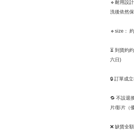
🔹耐用設
洗後依然保
🔹﻿size：
⏳ 到貨約
六日) 

🔒 訂單成
🔁 不設退
片/影片（
❌ 缺貨全額