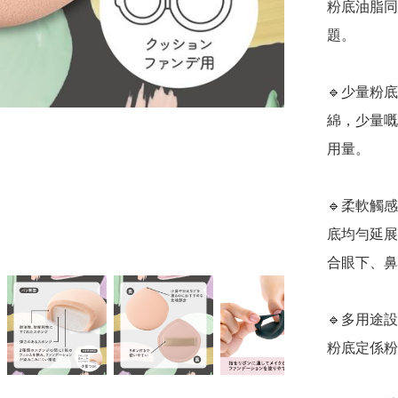
粉底油脂同
題。

🔹少量粉
綿，少量嘅
用量。

🔹柔軟觸
底均勻延展
合眼下、鼻
🔹多用途
粉底定係粉