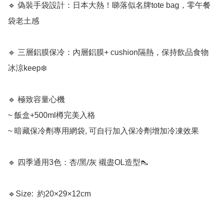
🔹 偽裝手袋設計：日本大熱！睇落似名牌tote bag，零午餐
袋老土感

🔹 三層鋁膜保冷：內層鋁膜+ cushion隔熱，保持飲品食物
冰涼keep❄️

🔹 極致容量心機

~ 飯盒+500ml樽完美入格

~ 暗藏保冷劑專用網袋, 可自行加入保冷劑增加冷凍效果

🔹 四季通用3色：杏/黑/灰 襯盡OL造型👠

🔹Size:  約20×29×12cm
