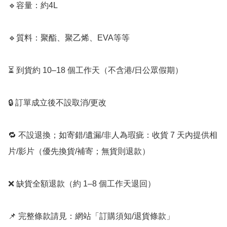
🔹容量：約4L

🔹質料：聚酯、聚乙烯、EVA等等

⏳ 到貨約 10–18 個工作天（不含港/日公眾假期）

🔒 訂單成立後不設取消/更改

🔁 不設退換；如寄錯/遺漏/非人為瑕疵：收貨 7 天內提供相
片/影片（優先換貨/補寄；無貨則退款）

❌ 缺貨全額退款（約 1–8 個工作天退回）

📌 完整條款請見：網站「訂購須知/退貨條款」