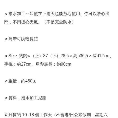
🔹撥水加工～即使在下雨天也能放心使用。你可以放心出
門，不用擔心天氣。（不是完全防水）

🔹肩帶可調較長短

🔹Size: 約闊w（上）37（下）28.5 × 高h36.5 × 深d12cm、
手挽：約27cm、肩帶最長：約90cm

🔹重量：約450ｇ

🔹質料：撥水加工尼龍

⏳ 到貨約 10–18 個工作天（不含港/日公眾假期，星期六