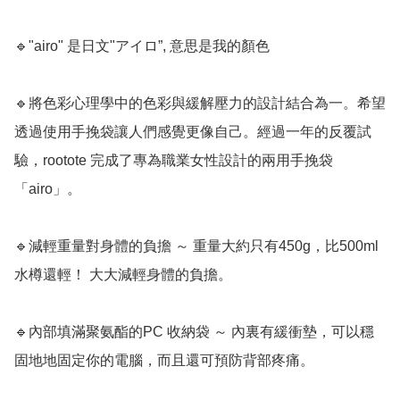
🔹"airo" 是日文"アイロ”, 意思是我的顏色

🔹將色彩心理學中的色彩與緩解壓力的設計結合為一。希望
透過使用手挽袋讓人們感覺更像自己。經過一年的反覆試
驗，rootote 完成了專為職業女性設計的兩用手挽袋
「airo」。

🔹減輕重量對身體的負擔 ～ 重量大約只有450g，比500ml
水樽還輕！ 大大減輕身體的負擔。

🔹內部填滿聚氨酯的PC 收納袋 ～ 內裏有緩衝墊，可以穩
固地地固定你的電腦，而且還可預防背部疼痛。
