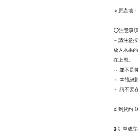
🔹原產地：
⭕️注意事項
～請注意按
放入水果的
在上層。

～ 並不是
～ 本體絕
～ 請不要
⏳ 到貨約 
🔒 訂單成