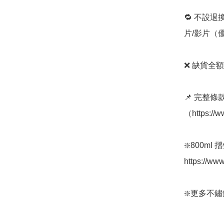
🔁 不設退
片/影片（
❌ 缺貨全額
📌 完整
（https://
❇️800ml
https://ww
❇️更多不鏽鋼保