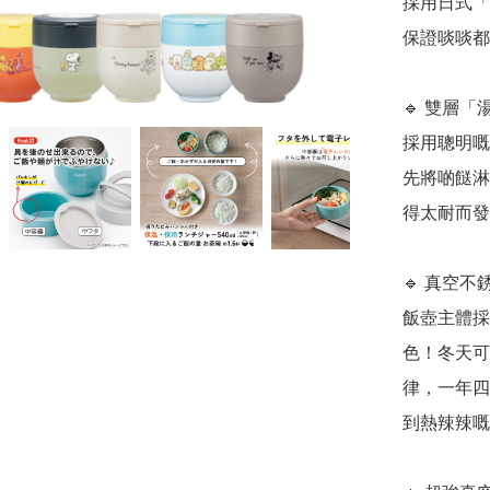
採用日式「
保證啖啖都
🔹 雙層
採用聰明嘅
先將啲餸淋
得太耐而發
🔹 真空
飯壺主體採
色！冬天可
律，一年四
到熱辣辣嘅