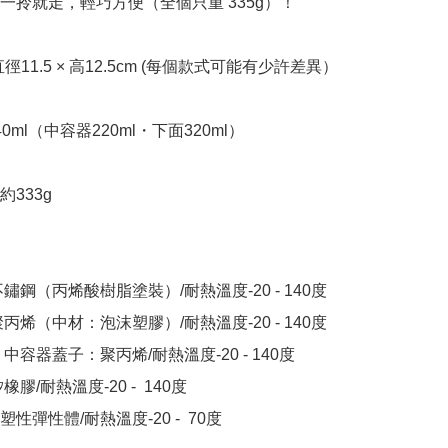
一拎就走，輕巧方便（全個只重 335g）！

 約直徑11.5 × 高12.5cm (每個款式可能有少許差異）

0ml（中容器220ml・下面320ml）

333g

鏽鋼（丙烯酸樹脂塗裝）/耐熱溫度-20 - 140度

丙烯（中材：泡沫塑膠）/耐熱溫度-20 - 140度

中容器蓋子：聚丙烯/耐熱溫度-20 - 140度

膠/耐熱溫度-20 -  140度

性彈性體/耐熱溫度-20 -  70度
