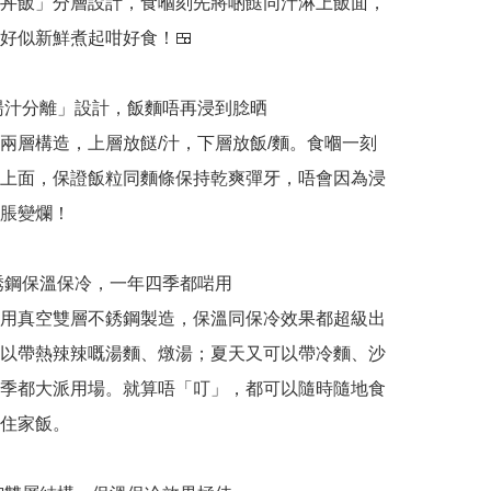
丼飯」分層設計，食嗰刻先將啲餸同汁淋上飯面，
好似新鮮煮起咁好食！🍱

「湯汁分離」設計，飯麵唔再浸到腍晒

兩層構造，上層放餸/汁，下層放飯/麵。食嗰一刻
上面，保證飯粒同麵條保持乾爽彈牙，唔會因為浸
脹變爛！

不銹鋼保溫保冷，一年四季都啱用

用真空雙層不銹鋼製造，保溫同保冷效果都超級出
以帶熱辣辣嘅湯麵、燉湯；夏天又可以帶冷麵、沙
季都大派用場。就算唔「叮」，都可以隨時隨地食
住家飯。
