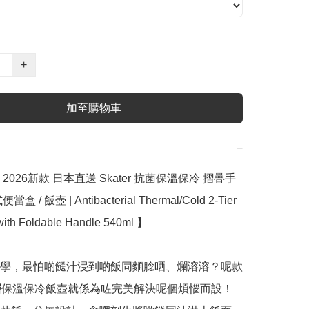
+
加至購物車
−
2026新款 日本直送 Skater 抗菌保溫保冷 摺疊手
 / 飯壺 | Antibacterial Thermal/Cold 2-Tier 
with Foldable Handle 540ml 】

學，最怕啲餸汁浸到啲飯同麵腍晒、爛溶溶？呢款 
r 雙層保溫保冷飯壺就係為咗完美解決呢個煩惱而設！