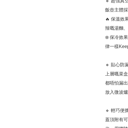
🔹 超強
飯壺主體採
🔥 保溫效
辣嘅湯麵、
❄️ 保冷效
律一樣Kee
🔹 貼心
上層嘅菜盒
都唔怕漏出
放入微波爐
🔹 輕巧
蓋頂附有可