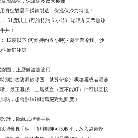
真空雙層結構，保溫保冷效果極佳

用真空雙層不銹鋼製造，保溫保冷力特強！

果： 51度以上 (可維持約 6 小時) - 啱晒冬天帶熱辣
牛丼！

果： 12度以下 (可維持約 6 小時) - 夏天帶冷麵、沙
p住新鮮冰涼！

防漏膠圈，上層微波爐適用

特別加咗防漏矽膠圈，就算帶多汁嘅咖喱或者湯羹
嚟。最正嘅係，上層菜盒（蓋不能叮）仲可以直接
加熱，想食熱辣辣嘅餸絕對無難度！

便攜設計，隱藏式摺疊手柄

以摺疊嘅手柄，唔用嗰陣可以收平，放入袋超慳