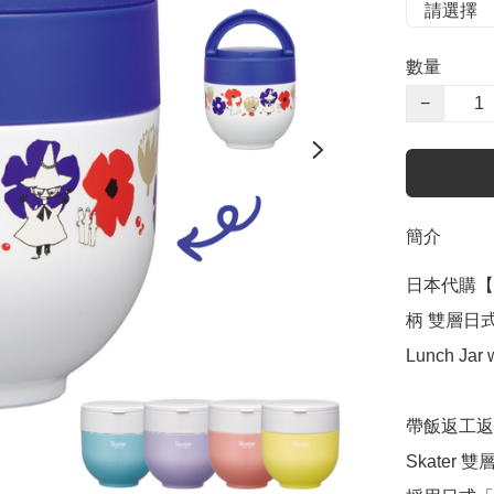
數量
−
簡介
日本代購【 
柄 雙層日式便當盒
Lunch Jar 
帶飯返工返
Skate