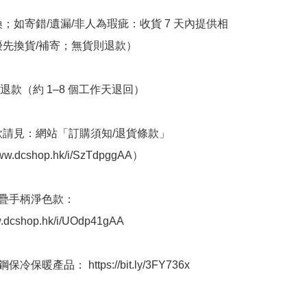
換；如寄錯/遺漏/非人為瑕疵：收貨 7 天內提供相
優先換貨/補寄；無貨則退款）

退款（約 1–8 個工作天退回）

條款請見：網站「訂購須知/退貨條款」
www.dcshop.hk/i/SzTdpggAA）

 摺疊手柄淨色款： 
w.dcshop.hk/i/UOdp41gAA

冷保暖產品： https://bit.ly/3FY736x
