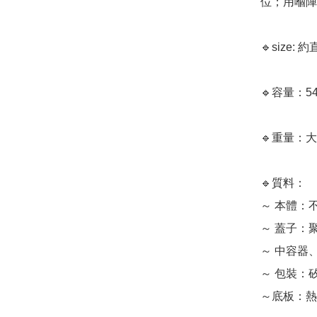
位；用嗰陣
🔹size:
🔹容量：54
🔹重量：大約
🔹質料：

～ 本體：不
～ 蓋子：聚
～ 中容器、
～ 包裝：矽橡
～底板：熱塑