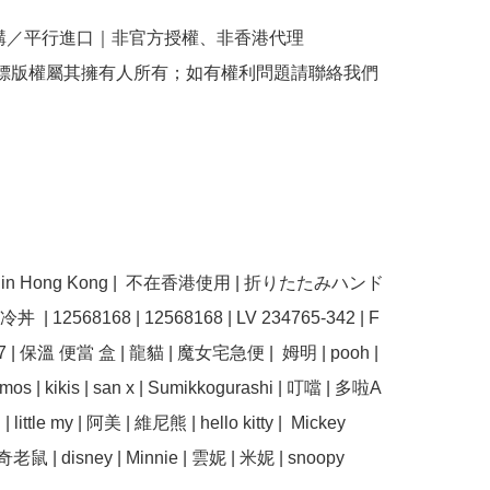
購／平行進口｜非官方授權、非香港代理

商標版權屬其擁有人所有；如有權利問題請聯絡我們
use in Hong Kong |  不在香港使用 | 折りたたみハンド
| 12568168 | 12568168 | LV 234765-342 | F 
7 | 保溫 便當 盒 | 龍貓 | 魔女宅急便 |  姆明 | pooh | 
ermos | kikis | san x | Sumikkogurashi | 叮噹 | 多啦A
| little my | 阿美 | 維尼熊 | hello kitty |  Mickey 