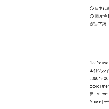
⭕ 日本代
⭕ 圖片/
處理/下架.

Not for 
ル付保温保冷丼  
236049-06
totoro | th
夢 | Muromi 