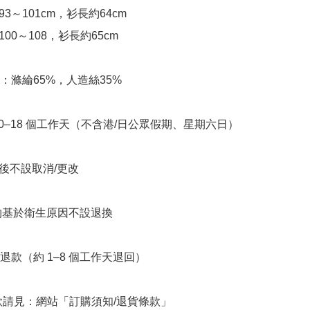
約93～101cm，衫長約64cm

約100～108，衫長約65cm

：滌綸65%，人造絲35%

10–18 個工作天（不含港/日公眾假期、星期六日）

立後不設取消/更改

衣物基於衛生原因不設退換

退款（約 1–8 個工作天退回）

條款請見：網站「訂購須知/退貨條款」