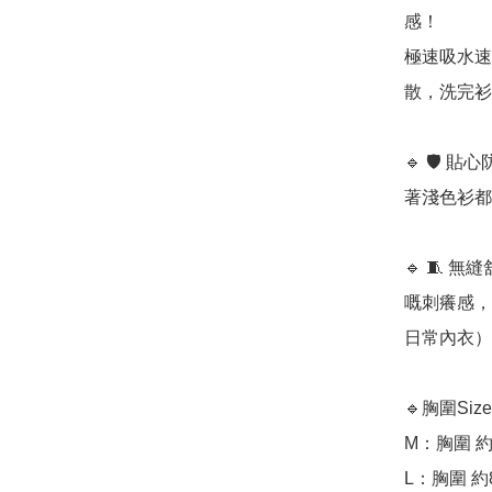
感！

極速吸水速
散，洗完衫
🔹 🛡️
著淺色衫都
🔹 🧵
嘅刺癢感，
日常內衣）

🔹胸圍Size:﻿
M：胸圍 約
L：胸圍 約