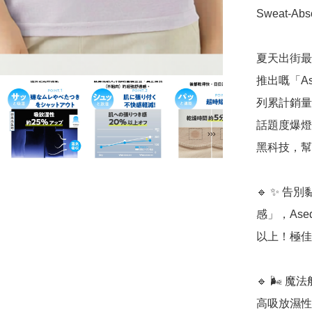
Sweat-Abso
夏天出街最
推出嘅「As
列累計銷量已
話題度爆燈
黑科技，幫你
🔹 ✨ 
感」，Ase
以上！極佳
🔹 🌬️
高吸放濕性