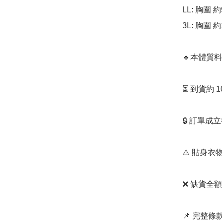
LL: 胸圍 
3L: 胸圍 
🔹本體質料
⏳ 到貨約 
🔒 訂單成
⚠️ 貼身
❌ 缺貨全額
📌 完整