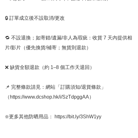
🔒 訂單成立後不設取消/更改

🔁 不設退換；如寄錯/遺漏/非人為瑕疵：收貨 7 天內提供相
片/影片（優先換貨/補寄；無貨則退款）

❌ 缺貨全額退款（約 1–8 個工作天退回）

📌 完整條款請見：網站「訂購須知/退貨條款」
（https://www.dcshop.hk/i/SzTdpggAA）

❇️更多其他防晒用品： https://bit.ly/3ShW1yy
