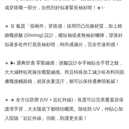
成穿搭嘅一部分，自然到好似著緊長袖衫咁！☀️✨

🔹 👗 氣質「假兩件」穿搭感：採用凹凸坑條材質，加上精
緻嘅抓皺 (Shirring) 設計，襯短袖或者無袖衫嗰陣，望落好
似著多咗件打底長袖衫咁，時尚感滿分，完全冇違和感！

🔹 🌬️ 通爽舒適 零緊繃感：抓皺設計令手袖貼合手臂之餘，
大大減輕咗死箍住嘅緊繃感。而且特殊加工減少咗布料同肌
膚嘅接觸面積，就算炎夏流汗，都可以保持通爽唔黏膩！

🔹 ☀️ 全方位防禦 (UV + 近紅外線)：長度可以完美覆蓋並保
護埋手背，大太陽底下都唔怕曬黑。除咗防 UV，仲貼心加
入阻隔「近紅外線」功能，防護更全面！
