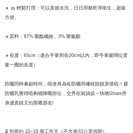
🔹 🧺 輕鬆打理：可以直接水洗，日日用都乾淨衛生，超級
方便。

🔹質料：97% 聚酯纖維，3% 聚氨酯

🔹長度：65cm（適合手掌周長20cm以內，即手掌最闊位置
量一圈的長度）

防曬同時兼顧時尚，唔使再為咗防曬而犧牲靚靚穿搭啦！搽
防曬乳覺得唔夠穩陣嘅部位，交畀佢就搞掂～快啲Share畀
身邊貪靚又怕黑嘅朋友!

⏳ 到貨約 10–18 個工作天（不含港/日公眾假期）
