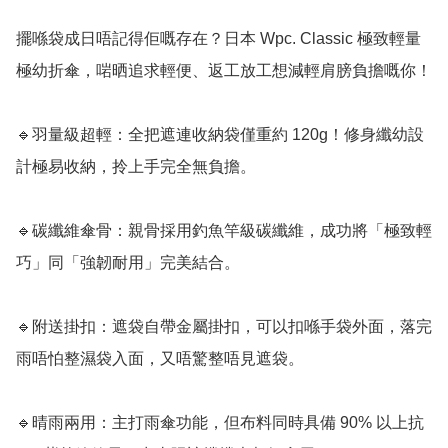
擺喺袋成日唔記得佢嘅存在？日本 Wpc. Classic 極致輕量
極幼折傘，啱晒追求輕便、返工放工想減輕肩膀負擔嘅你！

🔹羽量級超輕：全把遮連收納袋僅重約 120g！修身纖幼設
計極易收納，拎上手完全無負擔。

🔹碳纖維傘骨：親骨採用釣魚竿級碳纖維，成功將「極致輕
巧」同「強韌耐用」完美結合。

🔹附送掛扣：遮袋自帶金屬掛扣，可以扣喺手袋外面，落完
雨唔怕整濕袋入面，又唔驚整唔見遮袋。

🔹晴雨兩用：主打雨傘功能，但布料同時具備 90% 以上抗 