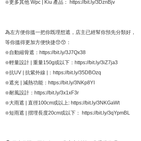
❇️更多其他 Wpc | Kiu 產品： https://bit.ly/3DznBjv

為左方便你搵一把你既理想遮，店主已經幫你預先分類好，
等你搵得更加方便快捷😙😙：

❇️自動縮骨遮：https://bit.ly/3J7Qx38

❇️輕量設計 | 重量150g或以下：https://bit.ly/3iZ7ja3

❇️抗UV | 抗紫外線 |：https://bit.ly/35DBOzq

❇️遮光 | 減熱功能：https://bit.ly/3NKp8YI

❇️耐風設計：https://bit.ly/3x1xF3r

❇️大雨遮 | 直徑100cm或以上: https://bit.ly/3NKGaWt

❇️短雨遮 | 摺埋長度20cm或以下： https://bit.ly/3qYpmBL
