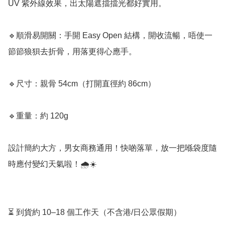
UV 紫外線效果，出太陽遮擋擋光都好實用。

🔹順滑易開關：手開 Easy Open 結構，開收流暢，唔使一
節節狼狽去折骨，用落更得心應手。

🔹尺寸：親骨 54cm（打開直徑約 86cm）

🔹重量：約 120g

設計簡約大方，男女商務通用！快啲落單，放一把喺袋度隨
時應付變幻天氣啦！🌧️☀️

⏳ 到貨約 10–18 個工作天（不含港/日公眾假期）
