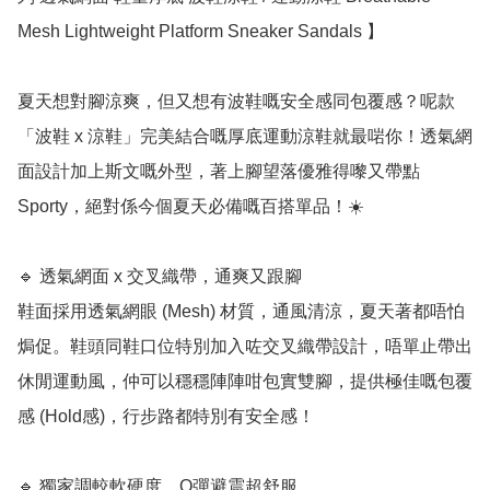
Mesh Lightweight Platform Sneaker Sandals 】

夏天想對腳涼爽，但又想有波鞋嘅安全感同包覆感？呢款
「波鞋 x 涼鞋」完美結合嘅厚底運動涼鞋就最啱你！透氣網
面設計加上斯文嘅外型，著上腳望落優雅得嚟又帶點 
Sporty，絕對係今個夏天必備嘅百搭單品！☀️

🔹 透氣網面 x 交叉織帶，通爽又跟腳

鞋面採用透氣網眼 (Mesh) 材質，通風清涼，夏天著都唔怕
焗促。鞋頭同鞋口位特別加入咗交叉織帶設計，唔單止帶出
休閒運動風，仲可以穩穩陣陣咁包實雙腳，提供極佳嘅包覆
感 (Hold感)，行步路都特別有安全感！

🔹 獨家調較軟硬度，Q彈避震超舒服
