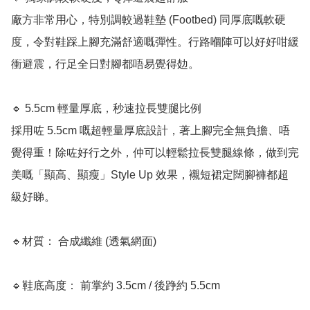
廠方非常用心，特別調較過鞋墊 (Footbed) 同厚底嘅軟硬
度，令對鞋踩上腳充滿舒適嘅彈性。行路嗰陣可以好好咁緩
衝避震，行足全日對腳都唔易覺得攰。

🔹 5.5cm 輕量厚底，秒速拉長雙腿比例

採用咗 5.5cm 嘅超輕量厚底設計，著上腳完全無負擔、唔
覺得重！除咗好行之外，仲可以輕鬆拉長雙腿線條，做到完
美嘅「顯高、顯瘦」Style Up 效果，襯短裙定闊腳褲都超
級好睇。

🔹材質： 合成纖維 (透氣網面)

🔹鞋底高度： 前掌約 3.5cm / 後踭約 5.5cm
