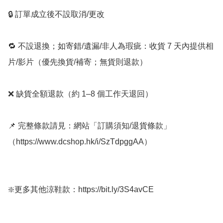
🔒 訂單成立後不設取消/更改

🔁 不設退換；如寄錯/遺漏/非人為瑕疵：收貨 7 天內提供相
片/影片（優先換貨/補寄；無貨則退款）

❌ 缺貨全額退款（約 1–8 個工作天退回）

📌 完整條款請見：網站「訂購須知/退貨條款」
（https://www.dcshop.hk/i/SzTdpggAA）

❇️更多其他涼鞋款：https://bit.ly/3S4avCE
