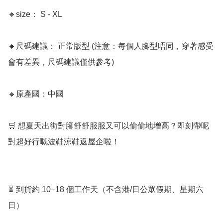
🔹size： S - XL

🔹尺碼建議： 正常版型 (注意：每個人腳型唔同，穿著感受
會有差異，尺碼建議僅供參考)

🔹原產國：中國

🛒 想夏天出街對腳舒舒服服又可以偷偷地增高？即刻帶呢
對超好行嘅波鞋涼鞋返屋企啦！

⏳ 到貨約 10–18 個工作天（不含港/日公眾假期、星期六
日）
