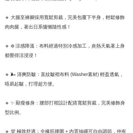
🔹 大腿至褲腳採用寬鬆剪裁，完美包覆下半身，輕鬆修飾
肉肉腿，著出日系慵懶隨性感！

🔹 ❄️ 涼感降溫：布料經過特別冷感加工，炎熱天氣著上身
都覺得涼浸浸！

🔹 🌬️ 清爽防皺：直紋皺褶布料 (Washer素材) 輕盈透氣，
唔易起皺，打理超方便。

🔹 ✨ 顯瘦修身：腰部打褶設計配搭寬鬆剪裁，完美修飾身
型比例。

🔹 💯 極致舒適：全橡筋腰圍 + 內置抽繩可自由調節，仲有