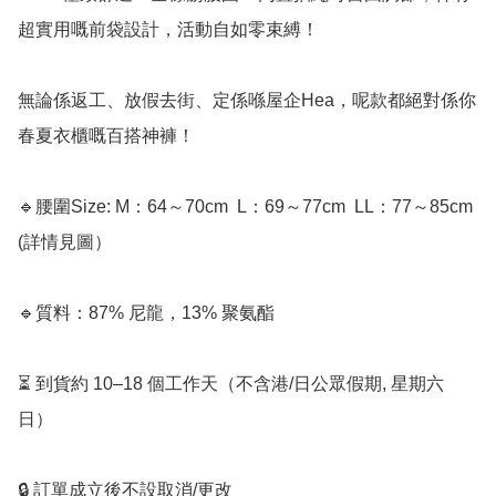
超實用嘅前袋設計，活動自如零束縛！

無論係返工、放假去街、定係喺屋企Hea，呢款都絕對係你
春夏衣櫃嘅百搭神褲！

🔹腰圍Size: M：64～70cm ﻿ L：69～77cm  LL：77～85cm 
(詳情見圖）

🔹質料：87% 尼龍，13% 聚氨酯

⏳ 到貨約 10–18 個工作天（不含港/日公眾假期, 星期六
日）

🔒 訂單成立後不設取消/更改
