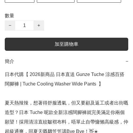
數量
−
+
加至購物車
簡介
−
日本代購【 2026新商品 日本直送 Gunze Tuche 涼感百搭 
闊腳褲 | Tuche Cooling Washer Wide Pants  】

夏天熱辣辣，想著得舒服透氣，但又要顧及返工或者出街嘅
造型？日本 Tuche 呢款全新涼感闊腳褲就完美滿足你兩個
願望！採用清涼直紋皺褶布料，唔單止自帶慵懶高級感，仲
超級通爽，同夏天嘅黐笠笠講Bye Bye！👋☀️
