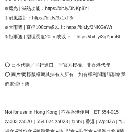
❇️遮光 | 減熱功能：https://bit.ly/3NKp8YI

❇️耐風設計：https://bit.ly/3x1xF3r

❇️大雨遮 | 直徑100cm或以上: https://bit.ly/3NKGaWt

❇️短雨遮 | 摺埋長度20cm或以下： https://bit.ly/3qYpmBL

⭕ 日本代購／平行進口｜非官方授權、非香港代理

⭕ 圖片/商標版權屬其擁有人所有；如有權利問題請聯絡我
們處理/下架

Not for use in Hong Kong | 不在香港使用 |  ET 554-015 
za003 za020  | 554-024 za028 | fanbi | 香港 | WpcIZA | #口
袋傘 #迷你傘 #超輕量傘 #防UV傘 #遮光傘 #降溫日傘 #晴