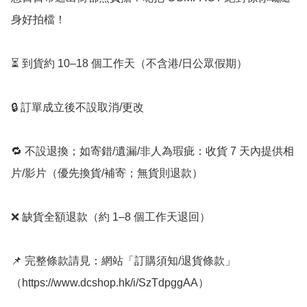
身好拍檔！

⏳ 到貨約 10–18 個工作天（不含港/日公眾假期）

🔒 訂單成立後不設取消/更改

🔁 不設退換；如寄錯/遺漏/非人為瑕疵：收貨 7 天內提供相
片/影片（優先換貨/補寄；無貨則退款）

❌ 缺貨全額退款（約 1–8 個工作天退回）

📌 完整條款請見：網站「訂購須知/退貨條款」
（https://www.dcshop.hk/i/SzTdpggAA）
