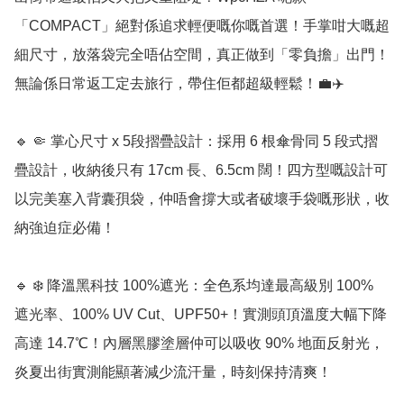
「COMPACT」絕對係追求輕便嘅你嘅首選！手掌咁大嘅超
細尺寸，放落袋完全唔佔空間，真正做到「零負擔」出門！
無論係日常返工定去旅行，帶住佢都超級輕鬆！💼✈️

🔹 🤏 掌心尺寸 x 5段摺疊設計：採用 6 根傘骨同 5 段式摺
疊設計，收納後只有 17cm 長、6.5cm 闊！四方型嘅設計可
以完美塞入背囊孭袋，仲唔會撐大或者破壞手袋嘅形狀，收
納強迫症必備！

🔹 ❄️ 降溫黑科技 100%遮光：全色系均達最高級別 100% 
遮光率、100% UV Cut、UPF50+！實測頭頂溫度大幅下降
高達 14.7℃！內層黑膠塗層仲可以吸收 90% 地面反射光，
炎夏出街實測能顯著減少流汗量，時刻保持清爽！
