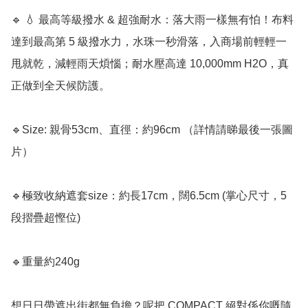
🔹 💧 最高等級撥水 & 超強耐水：落大雨一樣無有怕！布料
達到最高第 5 級撥水力，水珠一秒滑落，入商場前輕輕一
甩就乾，減輕雨天煩惱；耐水壓高達 10,000mm H2O，真
正做到全天候防護。

🔹Size: 親骨53cm、直徑：約96cm （詳情請睇最後一張圖
片）

🔹極致收納遮套size：約長17cm，闊6.5cm (掌心尺寸，5
段摺疊超慳位)

🔹重量約240g 

想日日帶遮出街都無負擔？呢把 COMPACT 絕對係你嘅隨