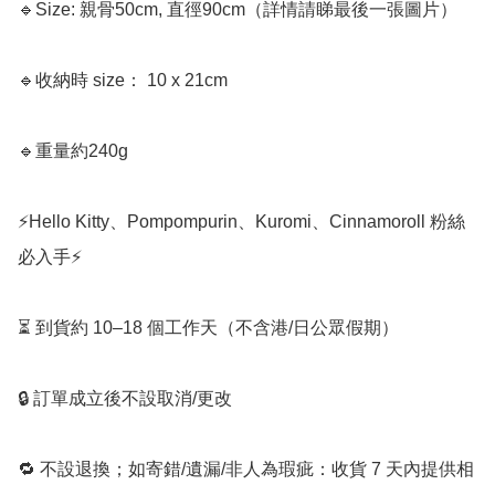
🔹Size: 親骨50cm, 直徑90cm（詳情請睇最後一張圖片）

🔹收納時 size： 10 x 21cm

🔹重量約240g 

⚡️Hello Kitty、Pompompurin、Kuromi、Cinnamoroll 粉絲
必入手⚡️

⏳ 到貨約 10–18 個工作天（不含港/日公眾假期）

🔒 訂單成立後不設取消/更改

🔁 不設退換；如寄錯/遺漏/非人為瑕疵：收貨 7 天內提供相