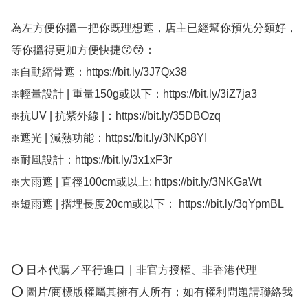
為左方便你搵一把你既理想遮，店主已經幫你預先分類好，
等你搵得更加方便快捷😙😙：

❇️自動縮骨遮：https://bit.ly/3J7Qx38

❇️輕量設計 | 重量150g或以下：https://bit.ly/3iZ7ja3

❇️抗UV | 抗紫外線 |：https://bit.ly/35DBOzq

❇️遮光 | 減熱功能：https://bit.ly/3NKp8YI

❇️耐風設計：https://bit.ly/3x1xF3r

❇️大雨遮 | 直徑100cm或以上: https://bit.ly/3NKGaWt

❇️短雨遮 | 摺埋長度20cm或以下： https://bit.ly/3qYpmBL

⭕ 日本代購／平行進口｜非官方授權、非香港代理

⭕ 圖片/商標版權屬其擁有人所有；如有權利問題請聯絡我