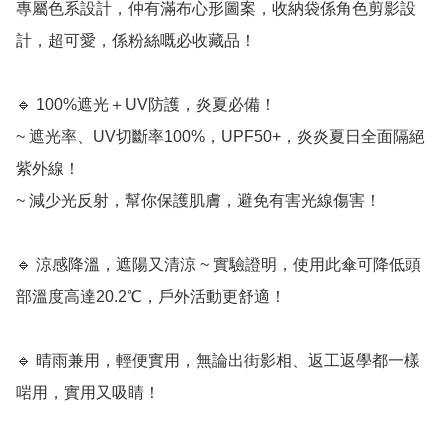
專屬色系設計，仲有滿布心形圖案，收納袋係角色剪影設
計，超可愛，係粉絲嘅必收藏品！

🔹 100%遮光＋UV防護，炎夏必備！

~ 遮光率、UV切斷率100%，UPF50+，炎炎夏日全面隔絕
紫外線！

~ 減少光反射，幫你保護肌膚，避免有害光線傷害！

🔹 涼感降溫，遮陽又清涼 ~ 實驗證明，使用此傘可降低頭
部溫度高達20.2℃，戶外活動更舒適！

🔹 晴雨兼用，輕便實用，無論出街影相、返工返學都一樣
啱用，實用又吸睛！
