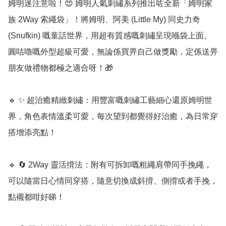
姆明迷注意啦！😍 姆明人氣刺繡系列推出咗全新「姆明家
族 2Way 索繩袋」！將姆明、阿美 (Little My) 同史力奇 
(Snufkin) 嘅童話世界，用超有質感嘅刺繡呈現喺袋上面。
圓咕嚕嘅外型超級可愛，無論係買畀自己做獎勵，定係送畀
朋友做禮物都極之適合呀！🎁

🔹 ✨ 超治癒精緻刺繡：用豐富嘅刺繡工藝細心還原姆明世
界，角色表情溫柔可愛，每次望到都覺得好治癒，為日常穿
搭增添亮點！

🔹 🔄 2Way 靈活揹法：附有可拆卸嘅粗繩肩帶同手挽繩，
可以隨當日心情同穿搭，隨意切換成斜揹、側揹或者手挽，
點襯都咁好睇！
