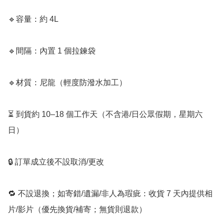
🔹容量：約 4L

🔹間隔：內置 1 個拉鍊袋

🔹材質：尼龍（輕度防潑水加工）

⏳ 到貨約 10–18 個工作天（不含港/日公眾假期，星期六
日）

🔒 訂單成立後不設取消/更改

🔁 不設退換；如寄錯/遺漏/非人為瑕疵：收貨 7 天內提供相
片/影片（優先換貨/補寄；無貨則退款）
