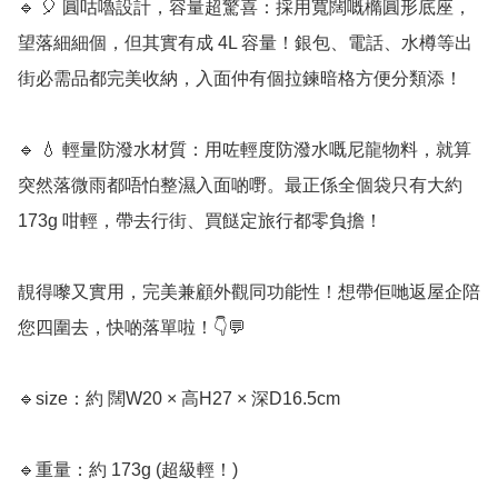
🔹 🎈 圓咕嚕設計，容量超驚喜：採用寬闊嘅橢圓形底座，
望落細細個，但其實有成 4L 容量！銀包、電話、水樽等出
街必需品都完美收納，入面仲有個拉鍊暗格方便分類添！

🔹 💧 輕量防潑水材質：用咗輕度防潑水嘅尼龍物料，就算
突然落微雨都唔怕整濕入面啲嘢。最正係全個袋只有大約 
173g 咁輕，帶去行街、買餸定旅行都零負擔！

靚得嚟又實用，完美兼顧外觀同功能性！想帶佢哋返屋企陪
您四圍去，快啲落單啦！👇💬

🔹size：約 闊W20 × 高H27 × 深D16.5cm

🔹重量：約 173g (超級輕！)
