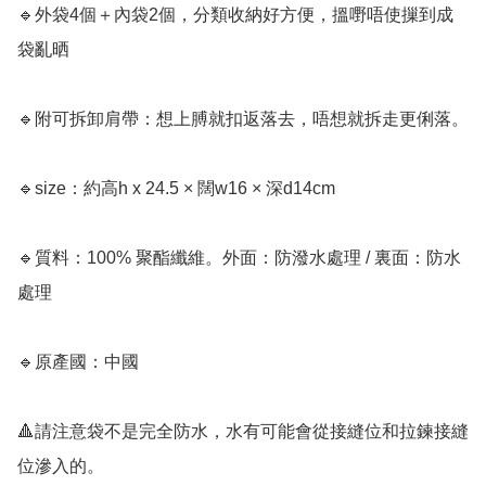
🔹外袋4個＋內袋2個，分類收納好方便，搵嘢唔使摷到成
袋亂晒

🔹附可拆卸肩帶：想上膊就扣返落去，唔想就拆走更俐落。

🔹size：約高h x 24.5 × 闊w16 × 深d14cm

🔹質料：100% 聚酯纖維。外面：防潑水處理 / 裏面：防水
處理

🔹原產國：中國

🔺請注意袋不是完全防水，水有可能會從接縫位和拉鍊接縫
位滲入的。
