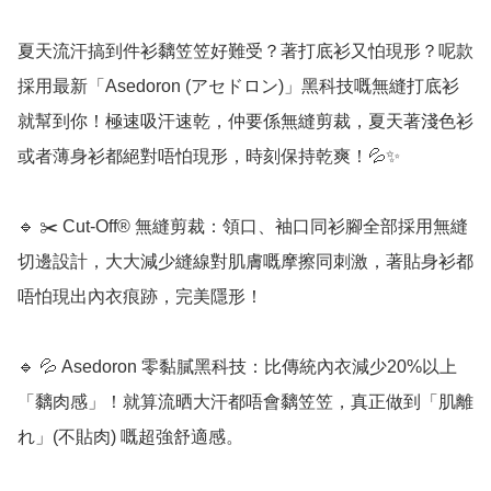
夏天流汗搞到件衫黐笠笠好難受？著打底衫又怕現形？呢款
採用最新「Asedoron (アセドロン)」黑科技嘅無縫打底衫
就幫到你！極速吸汗速乾，仲要係無縫剪裁，夏天著淺色衫
或者薄身衫都絕對唔怕現形，時刻保持乾爽！💦✨

🔹 ✂️ Cut-Off® 無縫剪裁：領口、袖口同衫腳全部採用無縫
切邊設計，大大減少縫線對肌膚嘅摩擦同刺激，著貼身衫都
唔怕現出內衣痕跡，完美隱形！

🔹 💦 Asedoron 零黏膩黑科技：比傳統內衣減少20%以上
「黐肉感」！就算流晒大汗都唔會黐笠笠，真正做到「肌離
れ」(不貼肉) 嘅超強舒適感。
