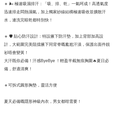
🔹 🌬️ 極速吸濕排汗：「吸、排、乾」一氣呵成！高透氣度
迅速排走悶熱濕氣，加上獨家紗線結構極速吸收並擴散汗
水，連洗完晾乾都特別快！

🔹 🛡️ 貼心防汗設計：特設腋下防汗墊，加上背部加高設
計，大範圍完美阻擋腋下同背脊嘅尷尬汗漬，保護出面件靚
衫唔會變黃！

大汗既你必備！汗感ByeBye ！輕盈半截無痕胸圍🔥夏日必
備，舒適清爽！

🔹可拆式圓形胸墊，靈活方便

夏天必備嘅隱形神級內衣，男女都咁需要！
