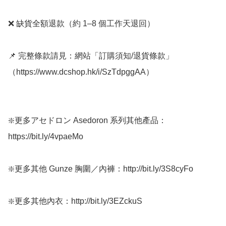
❌ 缺貨全額退款（約 1–8 個工作天退回）

📌 完整條款請見：網站「訂購須知/退貨條款」
（https://www.dcshop.hk/i/SzTdpggAA）

❇️更多アセドロン Asedoron 系列其他產品：
https://bit.ly/4vpaeMo

❇️更多其他 Gunze 胸圍／內褲：http://bit.ly/3S8cyFo

❇️更多其他內衣：http://bit.ly/3EZckuS
