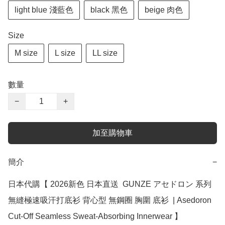
light blue 淺藍色
black 黑色
beige 肉色
Size
M size
L size
LL size
數量
−
+
加至購物車
簡介
−
日本代購【 2026新色 日本直送  GUNZE アセドロン 系列 
無縫極速吸汗打底衫 背心型 無鋼圈 胸圍 底衫  | Asedoron 
Cut-Off Seamless Sweat-Absorbing Innerwear 】
