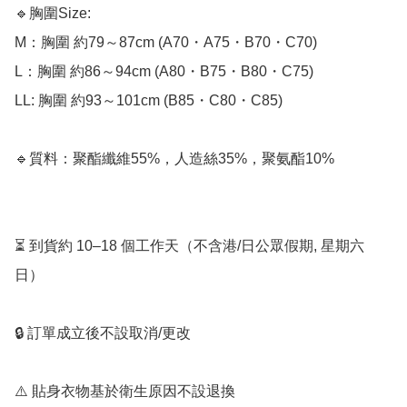
🔹胸圍Size:﻿

M：胸圍 約79～87cm (A70・A75・B70・C70)

L：胸圍 約86～94cm (A80・B75・B80・C75) 

LL: 胸圍 約93～101cm (B85・C80・C85)

🔹質料：聚酯纖維55%，人造絲35%，聚氨酯10%

⏳ 到貨約 10–18 個工作天（不含港/日公眾假期, 星期六
日）

🔒 訂單成立後不設取消/更改

⚠️ 貼身衣物基於衛生原因不設退換
