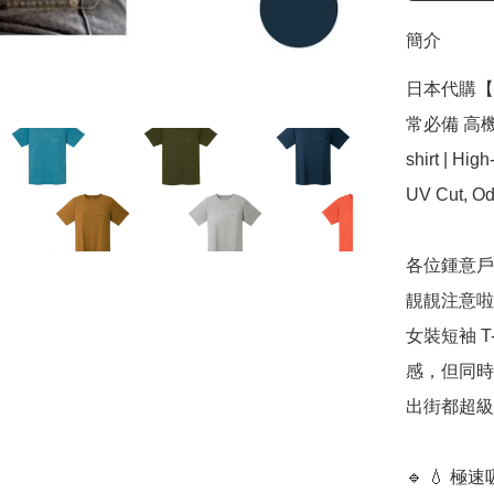
簡介
日本代購【 2
常必備 高機能
shirt | Hig
UV Cut, Od
各位鍾意戶外
靚靚注意啦
女裝短袖 T
感，但同時
出街都超級
🔹 💧