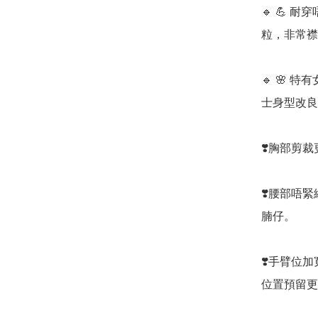
🔹 💪
粒，非常襟
🔹 🌸 特
士身型改良
❣️胸部剪
❣️腰部唔
腩仔。

❣️手臂位
位置預留更