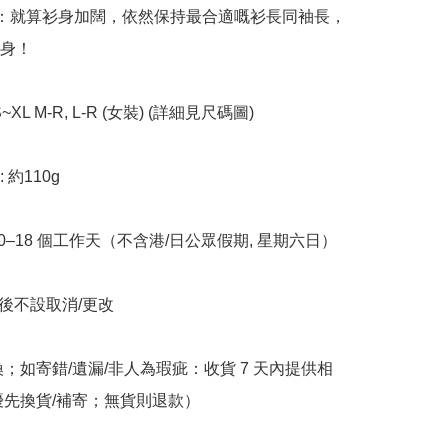
例：就算衫身加闊，依然保持最合適嘅衫長同袖長，
身！

S~XL M-R, L-R (女裝) (詳細見尺碼圖) 

約110g

10–18 個工作天（不含港/日公眾假期, 星期六日）

立後不設取消/更改

換；如寄錯/遺漏/非人為瑕疵：收貨 7 天內提供相
優先換貨/補寄；無貨則退款）
