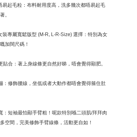
 耐穿唔易起毛粒：布料耐用度高，洗多幾次都唔易起毛
著。

有女裝專屬寬鬆版型 (M-R, L-R-Size) 選擇：特別為女
嘅加闊尺碼！

裁更貼合：著上身線條更自然好睇，唔會覺得顯肥。

緊繃：修飾腰線，坐低或者大動作都唔會覺得箍住肚
加寬：短袖最怕顯手臂粗！呢款特別喺二頭肌/拜拜肉
多空間，完美修飾手臂線條，活動更自如！
