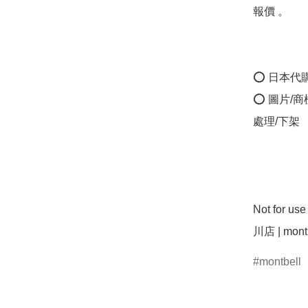
報價 。

⭕ 日本代
⭕ 圖片/
處理/下架

Not for u
montbell