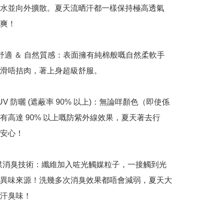
水並向外擴散。夏天流晒汗都一樣保持極高透氣
爽！

 親膚舒適 ＆ 自然質感：表面擁有純棉般嘅自然柔軟手
滑唔拮肉，著上身超級舒服。

超強 UV 防曬 (遮蔽率 90% 以上)：無論咩顏色（即使係
有高達 90% 以上嘅防紫外線效果，夏天著去行
安心！

光觸媒消臭技術：纖維加入咗光觸媒粒子，一接觸到光
異味來源！洗幾多次消臭效果都唔會減弱，夏天大
汗臭味！
