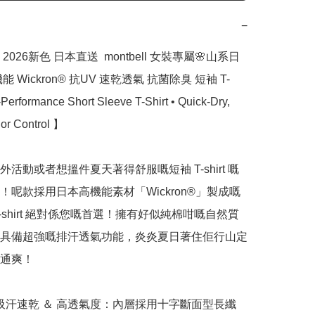
−
026新色 日本直送  montbell 女裝專屬🌸山系日
 Wickron® 抗UV 速乾透氣 抗菌除臭 短袖 T-
h-Performance Short Sleeve T-Shirt • Quick-Dry, 
or Control 】

活動或者想搵件夏天著得舒服嘅短袖 T-shirt 嘅
！呢款採用日本高機能素材「Wickron®」製成嘅
-shirt 絕對係您嘅首選！擁有好似純棉咁嘅自然質
具備超強嘅排汗透氣功能，炎炎夏日著住佢行山定
通爽！

 極速吸汗速乾 ＆ 高透氣度：內層採用十字斷面型長纖