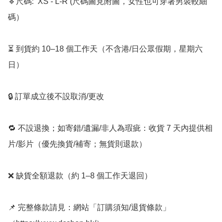
🔹尺碼:  XS - L-R (尺碼圖見附圖，女性也可穿著男裝較細
碼）

⏳ 到貨約 10–18 個工作天（不含港/日公眾假期，星期六
日）

🔒 訂單成立後不設取消/更改

🔁 不設退換；如寄錯/遺漏/非人為瑕疵：收貨 7 天內提供相
片/影片（優先換貨/補寄；無貨則退款）

❌ 缺貨全額退款（約 1–8 個工作天退回）

📌 完整條款請見：網站「訂購須知/退貨條款」