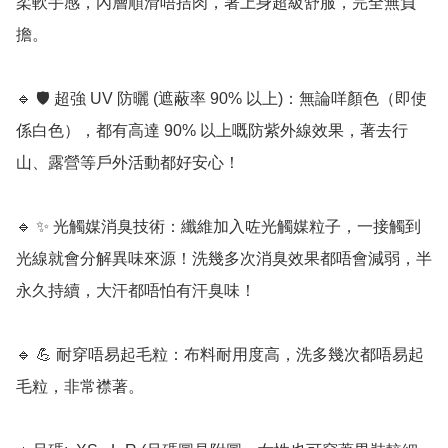
柔軟手感，內層順滑唔拮肉，著上身超級舒服，完全無負
擔。

🔹 🛡️ 超強 UV 防曬 (遮蔽率 90% 以上)：無論咩顏色（即使
係白色），都有高達 90% 以上嘅防紫外線效果，著去行
山、露營等戶外活動都好安心！

🔹 ✨ 光觸媒消臭技術：纖維加入咗光觸媒粒子，一接觸到
光線就會分解異味來源！洗幾多次消臭效果都唔會減弱，半
永久持續，大汗都唔怕有汗臭味！

🔹 💪 耐穿唔易起毛粒：布料耐用度高，洗多幾次都唔易起
毛粒，非常襟著。
