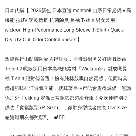
日本代購【 2026新色 日本直送 montbell 山系日常必備☀️高
機能 抗UV 速乾透氣 抗菌除臭 長袖 T-shirt 男女兼用 | 
wickron High-Performance Long Sleeve T-Shirt • Quick-
Dry, UV Cut, Odor Control unisex 】

想搵件行山防曬防蚊著得舒服，平時出街著又好睇嘅長袖 
T-shirt？呢款採用日本高機能素材「Wickron®」製成嘅長
袖 T-shirt 絕對係首選！擁有純棉般嘅自然質感，但同時具
備超強嘅排汗透氣功能，就算著長袖都唔會覺得焗促，無論
係戶外 Trekking 定係日常穿搭都超級舒服！今次仲特別提
供咗「寬鬆版型 (R-Size)」，微胖身型或者鍾意 Oversize 
感覺嘅朋友都照顧到！🏕️🚶‍♂️
