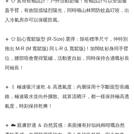
🔹 👕 實用長袖設計：戶外活動必備！長袖設計可以全面覆
蓋手臂，有效阻擋猛烈陽光，同時喺山林間防蚊蟲叮咬，出
入冷氣房亦可以保暖防風。

🔹 👕 貼心寬鬆版型 (R-Size) 選擇：除咗標準尺寸，仲特別
推出 M-R (M 寬鬆版) 同 L-R (L 寬鬆版)！加闊咗衫身同手臂
位，腰部唔會覺得緊繃，活動更自如，同時保持合適嘅衫長
同袖長！

🔹 💧 極速吸汗速乾 ＆ 高透氣度：內層採用十字斷面型長纖
維，極速吸水並向外擴散。就算流晒汗，都一樣保持極高透
氣度，時刻保持乾爽！

🔹 ☁️ 親膚舒適 ＆ 自然質感：表面擁有好似純棉咁嘅自然