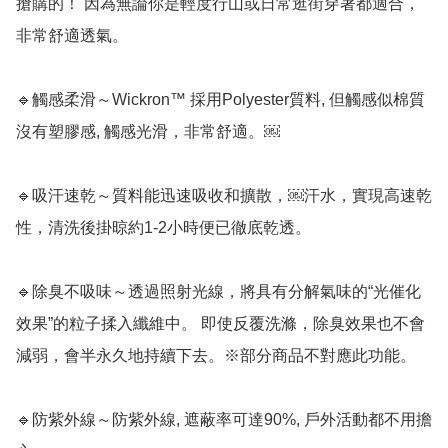
搶購的！ 因為無論你是輕度行山或日常逛街穿著都適合，
非常舒適透氣。

🔹觸感柔滑～Wickron™️ 採用Polyester質料, 但觸感似棉質
沒有塑膠感, 觸感光滑，非常舒適。￼

🔹吸汗速乾～質料能迅速吸收和擴散，￼汗水，實現高速乾
性，清洗後掛晾約1-2小時便已徹底乾透。 

🔹除臭不吸味～透過照射光線，將具有分解氣味的“光催化
效果”的粒子揉入纖維中。 即使反覆洗滌，除臭效果也不會
減弱，會半永久地持續下去。※部分商品不對應此功能。

🔹防紫外線～防紫外線, 遮蔽率可達90%, 戶外活動都不用擔