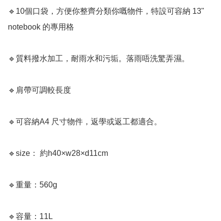
🔹10個口袋，方便你整齊分類你嘅物件，特設可容納 13"  
notebook 的專用格

🔹質料撥水加工，耐雨水和污垢。落雨唔洗驚弄濕。

🔹肩帶可調較長度

🔹可容納A4 尺寸物件，返學或返工都適合。

🔹size： 約h40×w28×d11cm

🔹重量：560g

🔹容量：11L
