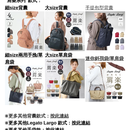
“肩樂系列"款式：
細size背囊
大size背囊
手提包型背囊
細size兩用手挽/單
大size
單肩袋
迷你斜孭袋/單肩袋
肩袋
❇️更多其他背囊款式：
按此連結
❇️
更多其他Legato Largo 款式：
按此連結
❇️更多其他手袋款：
按此連結