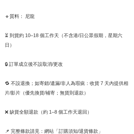
🔹質料： 尼龍

⏳ 到貨約 10–18 個工作天（不含港/日公眾假期，星期六
日）

🔒 訂單成立後不設取消/更改

🔁 不設退換；如寄錯/遺漏/非人為瑕疵：收貨 7 天內提供相
片/影片（優先換貨/補寄；無貨則退款）

❌ 缺貨全額退款（約 1–8 個工作天退回）

📌 完整條款請見：網站「訂購須知/退貨條款」