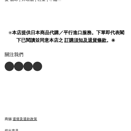
保溫保冷 | 保溫壺 | 保溫瓶 |
vacuum insulated bottle |
stainless steel | 300ml 】
✳️
本店提供日本商品代購／平行進口服務。下單即代表閣
下已閱讀並同意本店之
訂購須知及退貨條款
。✳️
關注我們
商舖
退貨及退款政策
提出意見